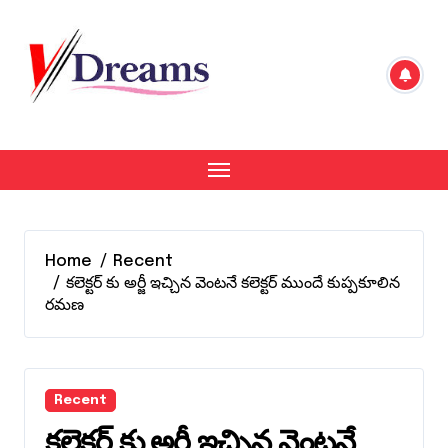
Skip
to
content
Home
Recent
కలెక్టర్ కు అర్జీ ఇచ్చిన వెంటనే కలెక్టర్ ముందే కుప్పకూలిన
రమణ
Recent
కలెక్టర్ కు అర్జీ ఇచ్చిన వెంటనే