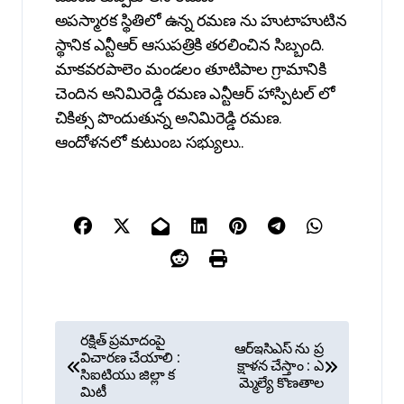
అపస్మారక స్థితిలో ఉన్న రమణ ను హుటాహుటిన
స్థానిక ఎన్టీఆర్ ఆసుపత్రికి తరలించిన సిబ్బంది.
మాకవరపాలెం మండలం తూటిపాల గ్రామానికి
చెందిన అనిమిరెడ్డి రమణ ఎన్టీఆర్ హాస్పిటల్ లో
చికిత్స పొందుతున్న అనిమిరెడ్డి రమణ.
ఆందోళనలో కుటుంబ సభ్యులు..
P
రక్షిత్ ప్రమాదంపై
ఆర్ఇసిఎస్ ను ప్ర
o
విచారణ చేయాలి :
క్షాళన చేస్తాం : ఎ
సిఐటియు జిల్లా క
మ్మెల్యే కొణతాల
s
మిటీ