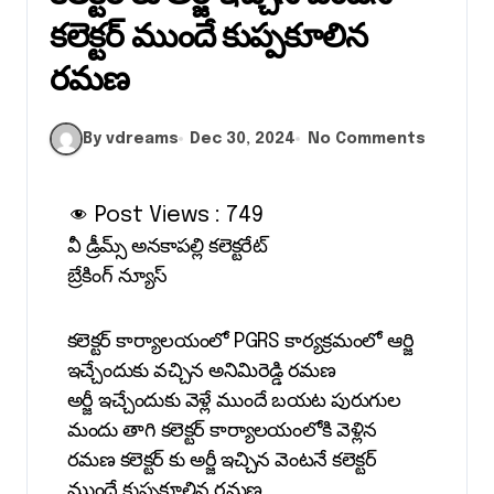
కలెక్టర్ ముందే కుప్పకూలిన
రమణ
By vdreams
Dec 30, 2024
No Comments
Post Views :
749
వీ డ్రీమ్స్ అనకాపల్లి కలెక్టరేట్
బ్రేకింగ్ న్యూస్
కలెక్టర్ కార్యాలయంలో PGRS కార్యక్రమంలో ఆర్జి
ఇచ్చేందుకు వచ్చిన అనిమిరెడ్డి రమణ
అర్జీ ఇచ్చేందుకు వెళ్లే ముందే బయట పురుగుల
మందు తాగి కలెక్టర్ కార్యాలయంలోకి వెళ్లిన
రమణ కలెక్టర్ కు అర్జీ ఇచ్చిన వెంటనే కలెక్టర్
ముందే కుప్పకూలిన రమణ