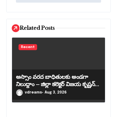
t
n
a
Related Posts
v
i
g
Recent
a
t
i
అస్సాం వరద బాధితులకు అండగా
o
నిలుద్దాం – జిల్లా కలెక్టర్ విజయ కృష్ణన్
n
పిలుపు
vdreams
Aug 3, 2026