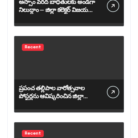
అస్సాం వరద బాధితులకు అండగా
నిలుద్దాం – జిల్లా కలెక్టర్ విజయ
కృష్ణన్ పిలుపు
Recent
ప్రపంచ తల్లిపాల వారోత్సవాల
పోస్టర్లను ఆవిష్కరించిన జిల్లా
కలెక్టర్ విజయ కృష్ణన్
Recent