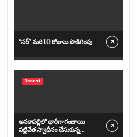
“సర్” మరి 10 రోజులు పొడిగింపు
Recent
అనకాపల్లిలో భారీగా గంజాయి
పట్టివేత స్వాధీనం చేసుకున్న