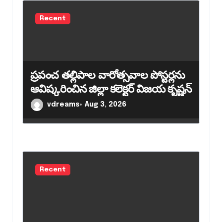
Recent
ప్రపంచ తల్లిపాల వారోత్సవాల పోస్టర్లను
ఆవిష్కరించిన జిల్లా కలెక్టర్ విజయ కృష్ణన్
vdreams
Aug 3, 2026
Recent