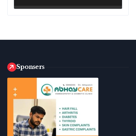
అనకాపల్లి రూరల్ పోలీసులు
Sponsers