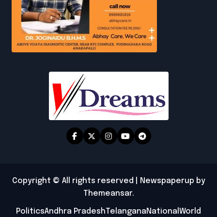
Copyright © All rights reserved
|
Newspaperup
by
Themeansar
.
Politics
Andhra Pradesh
Telangana
National
World