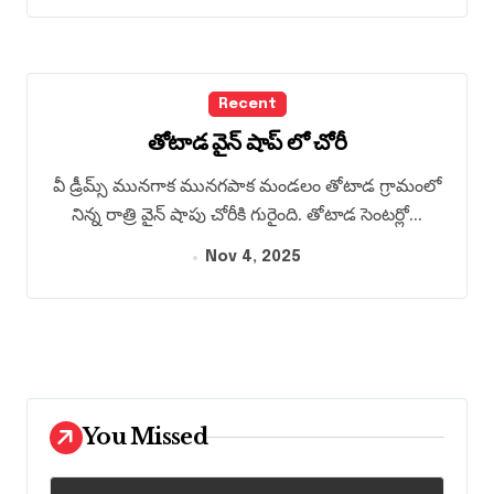
Recent
తోటాడ వైన్ షాప్ లో చోరీ
వీ డ్రీమ్స్ మునగాక మునగపాక మండలం తోటాడ గ్రామంలో
నిన్న రాత్రి వైన్ షాపు చోరీకి గురైంది. తోటాడ సెంటర్లో...
Nov 4, 2025
You Missed