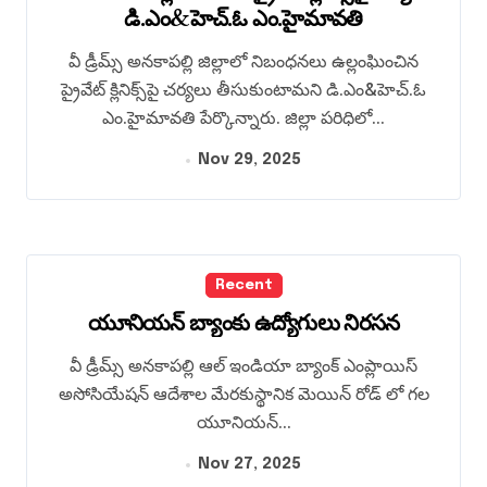
డి.ఎం&హెచ్.ఓ ఎం.హైమావతి
వీ డ్రీమ్స్ అనకాపల్లి జిల్లాలో నిబంధనలు ఉల్లంఘించిన
ప్రైవేట్ క్లినిక్స్‌పై చర్యలు తీసుకుంటామని డి.ఎం&హెచ్.ఓ
ఎం.హైమావతి పేర్కొన్నారు. జిల్లా పరిధిలో...
Nov 29, 2025
Recent
యూనియన్ బ్యాంకు ఉద్యోగులు నిరసన
వీ డ్రీమ్స్ అనకాపల్లి ఆల్ ఇండియా బ్యాంక్ ఎంప్లాయిస్
అసోసియేషన్ ఆదేశాల మేరకుస్థానిక మెయిన్ రోడ్ లో గల
యూనియన్...
Nov 27, 2025