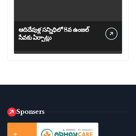
ఆదిదేవుళ్ల సన్నిధిలో 8వ ఉంజల్
సేవకు ఏర్పాట్లు
Sponsers