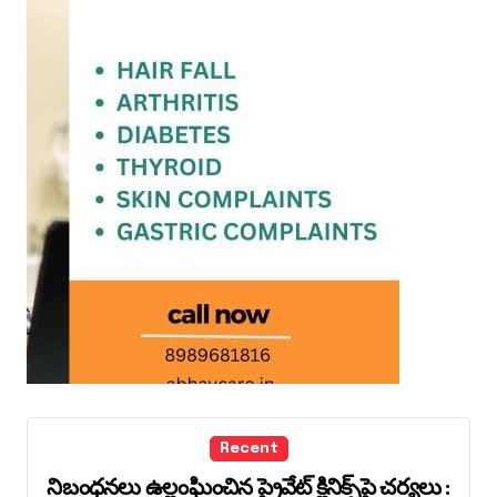
Recent
నిబంధనలు ఉల్లంఘించిన ప్రైవేట్ క్లినిక్స్‌పై చర్యలు :