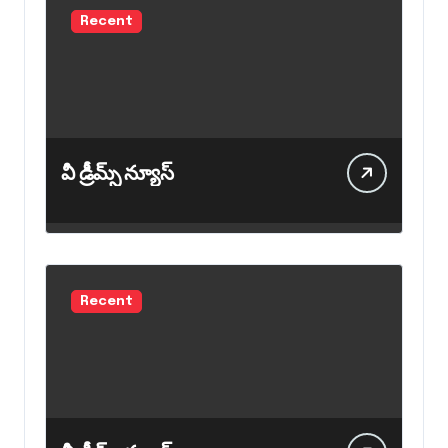
Recent
వీ డ్రీమ్స్ న్యూస్
Recent