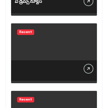
వీ డ్రీమ్స్ న్యూస్
Recent
Recent