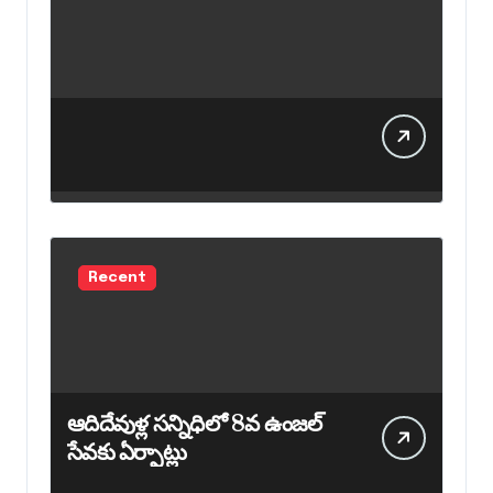
Recent
ఆదిదేవుళ్ల సన్నిధిలో 8వ ఉంజల్
సేవకు ఏర్పాట్లు