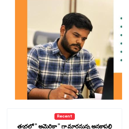
Recent
త్వరలో ” అమెరికా ” గా మారనున్న అనకాపల్లి