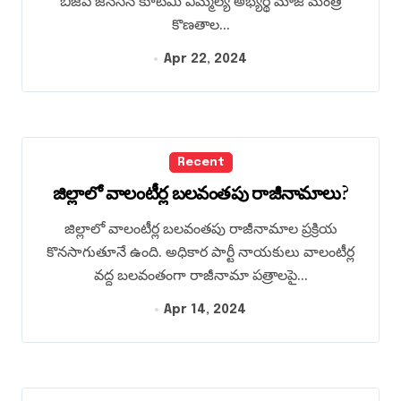
బిజెపి జనసేన కూటమి ఎమ్మెల్యే అభ్యర్థి మాజీ మంత్రి
కొణతాల...
Apr 22, 2024
Recent
జిల్లాలో వాలంటీర్ల బలవంతపు రాజీనామాలు?
జిల్లాలో వాలంటీర్ల బలవంతపు రాజీనామాల ప్రక్రియ
కొనసాగుతూనే ఉంది. అధికార పార్టీ నాయకులు వాలంటీర్ల
వద్ద బలవంతంగా రాజీనామా పత్రాలపై...
Apr 14, 2024