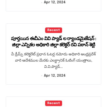
Apr 12, 2024
Recent
పూర్తయిన ఈవీఎం వివి ప్యాడ్ ల ర్యాండమైజేషన్ :
జిల్లా ఎన్నికల అధికారి జిల్లా కలెక్టర్ రవి పఠాన్ శెట్టి
వీ డ్రీమ్స్ కలెక్టరేట్ ప్రధాన ఓటర్ల నమోదు అధికారి ఆంధ్రప్రదేశ్
వారి ఆదేశముల మేరకు ఎలక్ట్రానిక్ ఓటింగ్ యంత్రాలు,
వి.వి.ప్యాడ్...
Apr 12, 2024
Recent