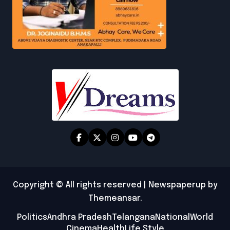
Copyright © All rights reserved
|
Newspaperup
by
Themeansar
.
Politics
Andhra Pradesh
Telangana
National
World
Cinema
Health
Life Style