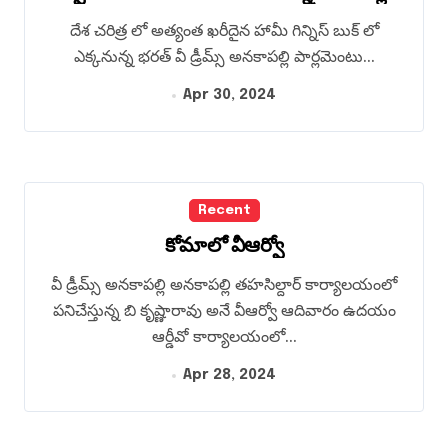
దేశ చరిత్ర లో అత్యంత ఖరీదైన హామీ గిన్నిస్ బుక్ లో
ఎక్కనున్న భరత్ వీ డ్రీమ్స్ అనకాపల్లి పార్లమెంటు...
Apr 30, 2024
Recent
కోమాలో వీఆర్వో
వీ డ్రీమ్స్ అనకాపల్లి అనకాపల్లి తహసిల్దార్ కార్యాలయంలో
పనిచేస్తున్న బి కృష్ణారావు అనే వీఆర్వో ఆదివారం ఉదయం
ఆర్డీవో కార్యాలయంలో...
Apr 28, 2024