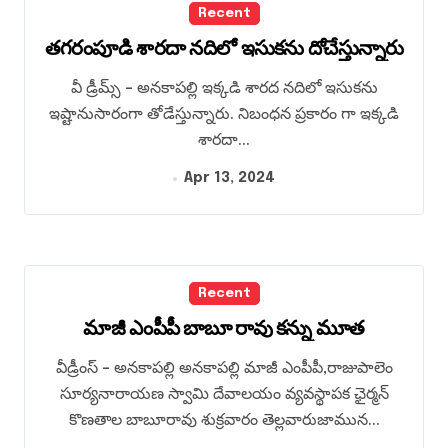
Recent
తగరంపూడి శారదా నదిలో ఇసుకను దోచేస్తున్నారు
వీ డ్రీమ్స్ – అనకాపల్లి ఇక్కడి శారద నదిలో ఇసుకను
ఇష్టానుసారంగా తోడేస్తున్నారు. నిబంధన ప్రకారం గా ఇక్కడి
శారదా...
Apr 13, 2024
Recent
మాజీ ఎంపీపీ బాబూ రావు కన్ను మూత
వీడ్రీంస్ – అనకాపల్లి అనకాపల్లి మాజీ ఎంపీపీ,రాజుపాలెం
సూర్యనారాయణ స్వామి దేవాలయం వ్యవస్థాపక ఛైర్మన్
కొణతాల బాబూరావు శుక్రవారం తెల్లవారుజామున...