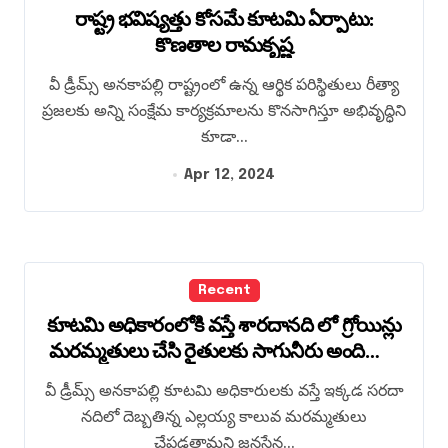
రాష్ట్ర భవిష్యత్తు కోసమే కూటమి ఏర్పాటు:
కొణతాల రామకృష్ణ
వీ డ్రీమ్స్ అనకాపల్లి రాష్ట్రంలో ఉన్న ఆర్థిక పరిస్థితులు రీత్యా
ప్రజలకు అన్ని సంక్షేమ కార్యక్రమాలను కొనసాగిస్తూ అభివృద్ధిని
కూడా...
Apr 12, 2024
Recent
కూటమి అధికారంలోకి వస్తే శారదానది లో గ్రోయిన్లు
మరమ్మతులు చేసి రైతులకు సాగునీరు అందిస్తాం:
జనసేన పార్టీ ఎమ్మెల్యే అభ్యర్థి కొణతాల రామకృష్ణ
వీ డ్రీమ్స్ అనకాపల్లి కూటమి అధికారులకు వస్తే ఇక్కడ సరదా
నదిలో దెబ్బతిన్న ఎల్లయ్య కాలువ మరమ్మతులు
చేపడతామని జనసేన...