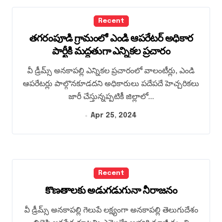
Recent
తగరంపూడి గ్రామంలో ఎండి ఆపరేటర్ అధికార
పార్టీకి మద్దతుగా ఎన్నికల ప్రచారం
వీ డ్రీమ్స్ అనకాపల్లి ఎన్నికల ప్రచారంలో వాలంటీర్లు, ఎండి
ఆపరేటర్లు పాల్గొనకూడదని అధికారులు పదేపదే హెచ్చరికలు
జారీ చేస్తున్నప్పటికీ జిల్లాలో...
Apr 25, 2024
Recent
కొణతాలకు అడుగడుగునా నీరాజనం
వీ డ్రీమ్స్ అనకాపల్లి గెలుపే లక్ష్యంగా అనకాపల్లి తెలుగుదేశం