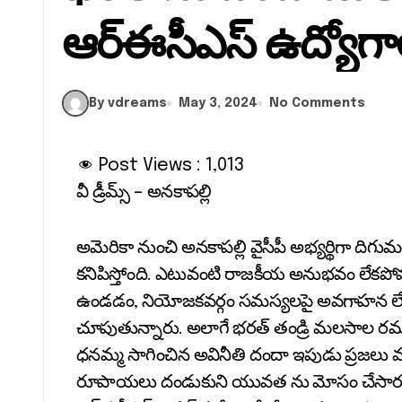
ఆర్ఈసీఎస్ ఉద్యోగ
By vdreams
May 3, 2024
No Comments
Post Views :
1,013
వీ డ్రీమ్స్ – అనకాపల్లి
అమెరికా నుంచి అనకాపల్లి వైసీపీ అభ్యర్థిగా 
కనిపిస్తోంది. ఎటువంటి రాజకీయ అనుభవం లేకపోవ
ఉండడం, నియోజకవర్గం సమస్యలపై అవగాహన లేక
చూపుతున్నారు. అలాగే భరత్ తండ్రి మలసాల రమణా
ధనమ్మ సాగించిన అవినీతి దందా ఇపుడు ప్రజలు మా
రూపాయలు దండుకుని యువత ను మోసం చేసారనే 