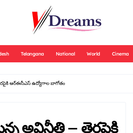
desh
Telangana
National
World
Cinema
ెరపైకి ఆర్ఈసీఎస్ ఉద్యోగాల బాగోతం
్న అవినీతి – తెరపైకి