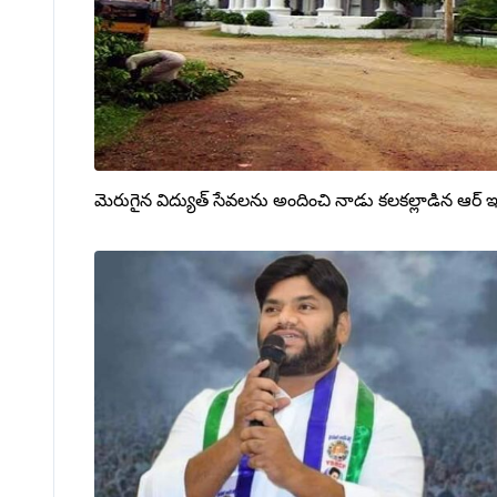
మెరుగైన విద్యుత్ సేవలను అందించి నాడు కలకల్లాడిన ఆర్ ఇ