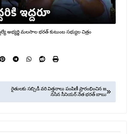
మెల్యే అభ్యర్థి మలసాల భరత్ కుటుంబ సభ్యుల చిత్రం
రైతులకు సబ్సిడీ వరి విత్తనాలు పంపిణీ ప్రారంభించిన జ
నసేన సీనియర్ నేత భరత్ బాబు