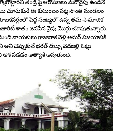
ల్లగొట్టారని తండ్రి పై ఆరోపణలు మరోవైపు ఉండనే
ోజనాలు చూసుకునే ఈ కుటుంబం పట్ల సొంత మండలం
యోజకవర్గంలో పెద్ద సంఖ్యలో ఉన్న తమ సామాజిక
 మెజారిటీ శాతం జనసేన వైపు మొగ్గు చూపుతున్నారు.
ామంది నాయకులు గాజువాక వెళ్లి అమర్ విజయానికి
ి అని చెప్పుకునే భరత్ డబ్బు వెదజల్లి ఓట్లు
ుందని ఆశ పడడం అత్యాశే అవుతుంది.