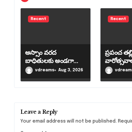
n
a
Recent
Recent
v
i
g
అస్సాం వరద
ప్రపంచ తల్
a
బాధితులకు అండగా
వారోత్సవాల
నిలుద్దాం – జిల్లా కలెక్టర్
ఆవిష్కరించి
vdreams
Aug 3, 2026
vdream
t
విజయ కృష్ణన్ పిలుపు
కలెక్టర్ వి
i
o
n
Leave a Reply
Your email address will not be published.
Requi