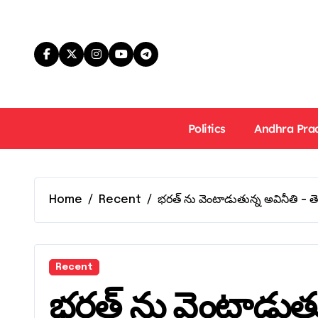
Skip
to
content
Politics
Andhra Pra
Home
Recent
భరత్ ను వెంటాడుతున్న అవినీతి – త
Recent
భరత్ ను వెంటాడుతున