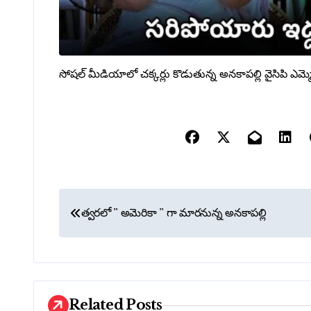
సోషల్ మీడియాలో చక్కర్లు కొడుతున్న అనకాపల్లి వైసిపి ఎమ్
P
త్వరలో ” అమెరికా ” గా మారనున్న అనకాపల్లి
o
s
t
Related Posts