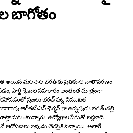
ాల బాగోతం
దిగుమతి అయిన మలసాల భరత్ కు ప్రతికూల వాతావరణం
డం, పార్టీ శ్రేణుల సహకారం అంతంత మాత్రంగా
పోవడంతో ప్రజలు భరత్ పట్ల విముఖత
రావు ఆర్ఈసీఎస్ ఛైర్మన్ గా ఉన్నపుడు భరత్ తల్లి
ట్లాడుకుంటున్నారు. ఉద్యోగాల పేరుతో లక్షలాది
ఆరోపణలు ఇపుడు తెరపైకి వచ్చాయి. అలాగే