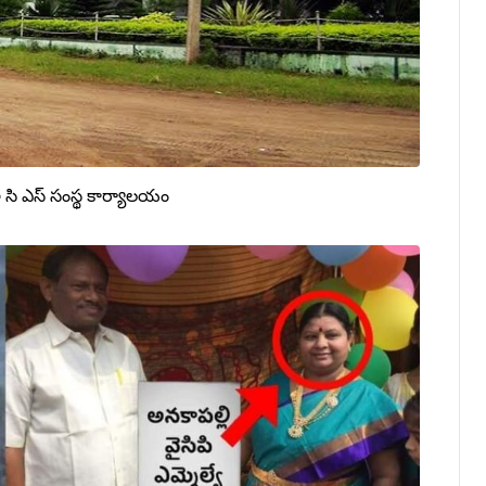
 సి ఎస్ సంస్థ కార్యాలయం