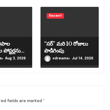
Recent
లిపాల
“సర్” మరి 10 రోజులు
 పోస్టర్లను
పొడిగింపు
న జిల్లా
s
Aug 3, 2026
vdreams
Jul 14, 2026
జయ కృష్ణన్
red fields are marked
*