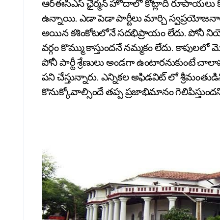
ఆర్ఈసీఎస్ ఛైర్మన్ హోదాలో కోట్లాది రూపాయలు కొ
ఉన్నాయి. ఎడా పెడా పార్టీలు మార్చి స్వప్రయ
అయిన కశింకోటలోనే సదభిప్రాయం లేదు. పోనీ ని
వర్గం కొమ్ము కాస్తుందనే నమ్మకం లేదు. కాపులలో
పోనీ పార్టీ శ్రేణులు అండగా ఉంటారనుకుంటే చాల
పని చేస్తున్నారు. ఎన్నికల అఫిడవిట్ లో శ్రీమంతుడిన
కొనుక్కోవాల్సిందే తప్ప ప్రజాభిమానం గెలిపిస్త