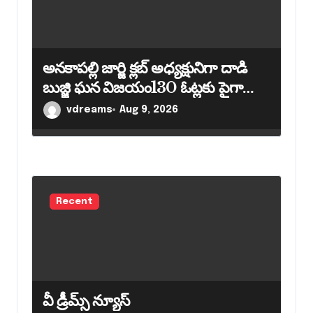
g
a
t
అనకాపల్లి జార్జి క్లబ్ అధ్యక్షునిగా దాడి
i
బుజ్జి ఘన విజయం130 ఓట్లకు పైగా
o
మెజార్టీతో గెలుపు
vdreams
Aug 9, 2026
n
Recent
వీ డ్రీమ్స్ న్యూస్