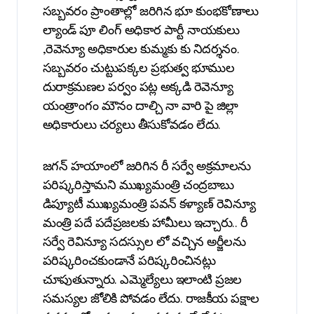
సబ్బవరం ప్రాంతాల్లో జరిగిన భూ కుంభకోణాలు
ల్యాండ్ పూ లింగ్ అధికార పార్టీ నాయకులు
,రెవెన్యూ అధికారుల కుమ్మకు కు నిదర్శనం.
సబ్బవరం చుట్టుపక్కల ప్రభుత్వ భూముల
దురాక్రమణల పర్వం పట్ల అక్కడి రెవెన్యూ
యంత్రాంగం మౌనం దాల్చి నా వారి పై జిల్లా
అధికారులు చర్యలు తీసుకోవడం లేదు.
జగన్ హయాంలో జరిగిన రీ సర్వే అక్రమాలను
పరిష్కరిస్తామని ముఖ్యమంత్రి చంద్రబాబు
డిప్యూటీ ముఖ్యమంత్రి పవన్ కళ్యాణ్ రెవిన్యూ
మంత్రి పదే పదేప్రజలకు హామీలు ఇచ్చారు.. రీ
సర్వే రెవిన్యూ సదస్సుల లో వచ్చిన అర్జీలను
పరిష్కరించకుండానే పరిష్కరించినట్లు
చూపుతున్నారు. ఎమ్మెల్యేలు ఇలాంటి ప్రజల
సమస్యల జోలికి పోవడం లేదు. రాజకీయ పక్షాల