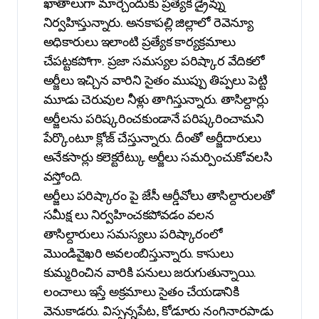
ఖాతాలుగా మార్చేందుకు ప్రత్యేక డ్రైవ్ను
నిర్వహిస్తున్నారు. అనకాపల్లి జిల్లాలో రెవెన్యూ
అధికారులు ఇలాంటి ప్రత్యేక కార్యక్రమాలు
చేపట్టకపోగా. ప్రజా సమస్యల పరిష్కార వేదికలో
అర్జీలు ఇచ్చిన వారిని సైతం ముప్పు తిప్పలు పెట్టి
మూడు చెరువుల నీళ్లు తాగిస్తున్నారు. తాసిల్దార్లు
అర్జీలను పరిష్కరించకుండానే పరిష్కరించామని
పేర్కొంటూ క్లోజ్ చేస్తున్నారు. దీంతో అర్జీదారులు
అనేకసార్లు కలెక్టరేట్కు అర్జీలు సమర్పించుకోవలసి
వస్తోంది.
అర్జీలు పరిష్కారం పై జేసీ ఆర్డీవోలు తాసిల్దారులతో
సమీక్ష లు నిర్వహించకపోవడం వలన
తాసిల్దారులు సమస్యలు పరిష్కారంలో
మొండివైఖరి అవలంబిస్తున్నారు. కాసులు
కుమ్మరించిన వారికి పనులు జరుగుతున్నాయి.
లంచాలు ఇస్తే అక్రమాలు సైతం చేయడానికి
వెనుకాడరు. విస్సన్నపేట, కోడూరు నంగినారపాడు