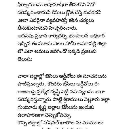
ఫిర్యాదులను ఆషామాషీగా తీసుకొని ఏదో
పరిష్కరించామని కేసులు క్లోజ్ చేస్తే కుదరదని
,అలా ఎవరైనా వ్యవహరిస్తే కఠిన చర్యలు
తీసుకుంటామని హెచ్చరించారు.
అదనపు ప్రధాన కార్యదర్శి, భూపాలన అధికారి
ఇచ్చిన ఈ మూడు నెలల హామీ అనకాపల్లి జిల్లా
లో ఎలా అమలు జరిగిందో ఇక్కడి ప్రజలకు
తెలుసు
చాలా జిల్లాల్లో జెసిలు ఆర్డీవోలు ఈ సూచనలను
పాటిస్తున్నారు . కొందరు జేసీలు ఆర్డీవోలు ఈ
అంశాలపై ప్రత్యేక దృష్టి పెట్టి సమస్యలను బాగా
పరిష్కరిస్తున్నారు. పొట్టి శ్రీరాములు నెల్లూరు జిల్లా
గుంటూరు కృష్ణ జిల్లాల జేసీలను ఇందుకు
ఉదాహరణగా చెప్పుకోవచ్చు.
కొన్ని జిల్లాల్లో నోషనల్ ఖాతాల ను మామూలు