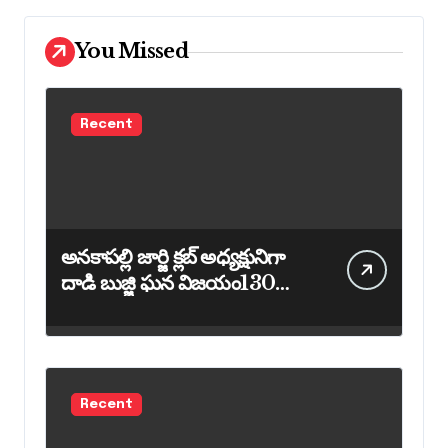
You Missed
Recent
అనకాపల్లి జార్జి క్లబ్ అధ్యక్షునిగా
దాడి బుజ్జి ఘన విజయం130
ఓట్లకు పైగా మెజార్టీతో గెలుపు
Recent