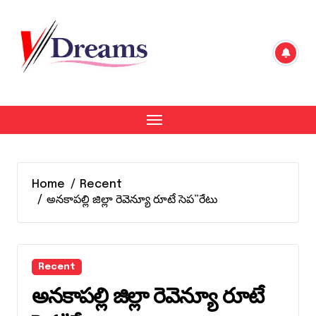
Skip
to
content
Home
Recent
అనకాపల్లి జిల్లా రెవెన్యూ రూటే సెప”రేటు
Recent
అనకాపల్లి జిల్లా రెవెన్యూ రూటే