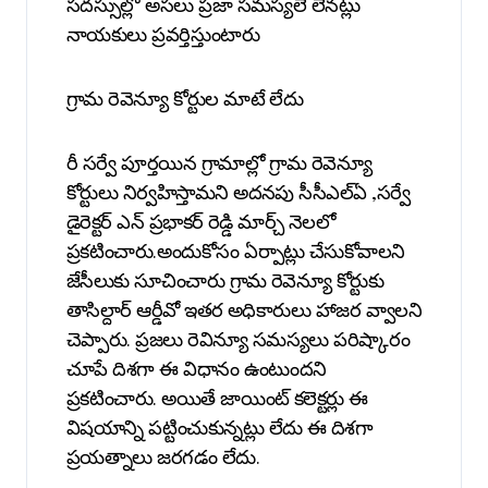
సదస్సుల్లో అసలు ప్రజా సమస్యలే లేనట్లు
నాయకులు ప్రవర్తిస్తుంటారు
గ్రామ రెవెన్యూ కోర్టుల మాటే లేదు
రీ సర్వే పూర్తయిన గ్రామాల్లో గ్రామ రెవెన్యూ
కోర్టులు నిర్వహిస్తామని అదనపు సీసీఎల్ఏ ,సర్వే
డైరెక్టర్ ఎన్ ప్రభాకర్ రెడ్డి మార్చ్ నెలలో
ప్రకటించారు.అందుకోసం ఏర్పాట్లు చేసుకోవాలని
జేసీలుకు సూచించారు గ్రామ రెవెన్యూ కోర్టుకు
తాసిల్దార్ ఆర్డీవో ఇతర అధికారులు హాజర వ్వాలని
చెప్పారు. ప్రజలు రెవిన్యూ సమస్యలు పరిష్కారం
చూపే దిశగా ఈ విధానం ఉంటుందని
ప్రకటించారు. అయితే జాయింట్ కలెక్టర్లు ఈ
విషయాన్ని పట్టించుకున్నట్లు లేదు ఈ దిశగా
ప్రయత్నాలు జరగడం లేదు.