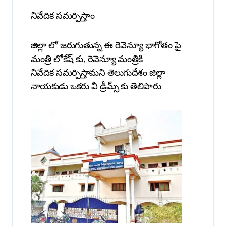
నివేదిక సమర్పిస్తాం
జిల్లా లో జరుగుతున్న ఈ రెవెన్యూ భాగోతం పై
మంత్రి లోకేష్ కు, రెవెన్యూ మంత్రికి
నివేదిక సమర్పిస్తామని తెలుగుదేశం జిల్లా
నాయకుడు ఒకరు వీ డ్రీమ్స్ కు తెలిపారు