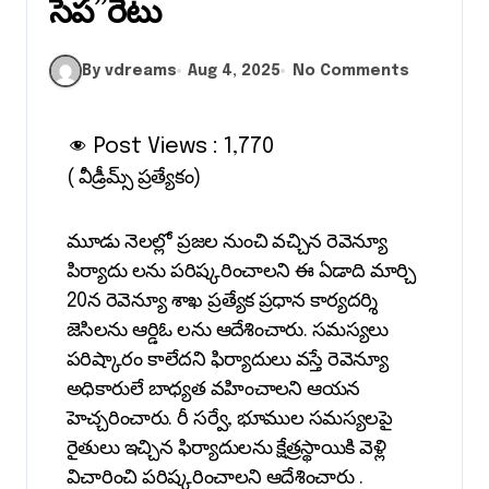
సెప”రేటు
By vdreams
Aug 4, 2025
No Comments
Post Views :
1,770
( వీడ్రీమ్స్ ప్రత్యేకం)
మూడు నెలల్లో ప్రజల నుంచి వచ్చిన రెవెన్యూ
పిర్యాదు లను పరిష్కరించాలని ఈ ఏడాది మార్చి
20న రెవెన్యూ శాఖ ప్రత్యేక ప్రధాన కార్యదర్శి
జెసిలను ఆర్డిఓ లను ఆదేశించారు. సమస్యలు
పరిష్కారం కాలేదని ఫిర్యాదులు వస్తే రెవెన్యూ
అధికారులే బాధ్యత వహించాలని ఆయన
హెచ్చరించారు. రీ సర్వే, భూముల సమస్యలపై
రైతులు ఇచ్చిన ఫిర్యాదులను క్షేత్రస్థాయికి వెళ్లి
విచారించి పరిష్కరించాలని ఆదేశించారు .