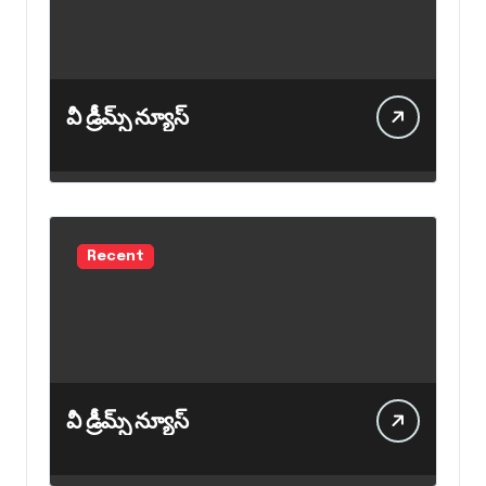
వీ డ్రీమ్స్ న్యూస్
Recent
వీ డ్రీమ్స్ న్యూస్