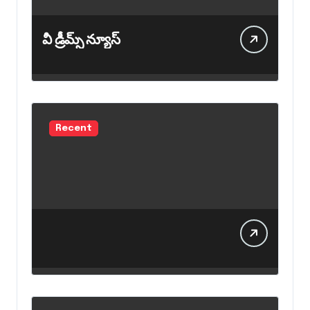
వీ డ్రీమ్స్ న్యూస్
Recent