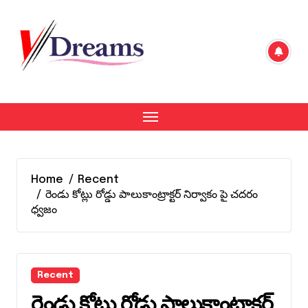
Skip
to
content
Home
Recent
రెండు కోట్లు రోడ్డు పాలుకాంట్రాక్టర్ నిర్వాకం పై చదరం
ధ్వజం
Recent
రెండు కోట్లు రోడ్డు పాలుకాంట్రాక్టర్