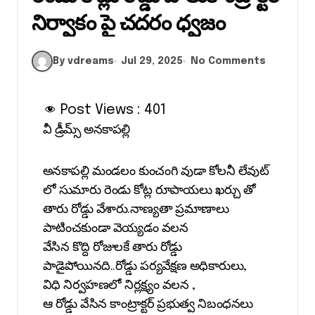
నిర్వాకం పై చదరం ధ్వజం
By vdreams
Jul 29, 2025
No Comments
Post Views :
401
వీ డ్రీమ్స్ అనకాపల్లి
అనకాపల్లి మండలం కుంచంగి వుడా కోలనీ లేవుట్
లో సుమారు రెండు కోట్ల రూపాయలు ఖర్చు తో
తారు రోడ్డు వేశారు.నాణ్యతా ప్రమాణాలు
పాటించకుండా వెయ్యడం వలన
వేసిన కొద్ది రోజులకే తారు రోడ్డు
పాడైపోయినది..రోడ్డు పర్యవేక్షణ అధికారులు,
విధి నిర్వహణలో నిర్లక్ష్యం వలన ,
ఆ రోడ్డు వేసిన కాంట్రాక్టర్ ప్రభుత్వ నిబంధనలు