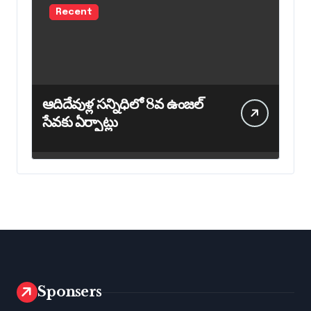
Recent
ఆదిదేవుళ్ల సన్నిధిలో 8వ ఉంజల్
సేవకు ఏర్పాట్లు
Sponsers