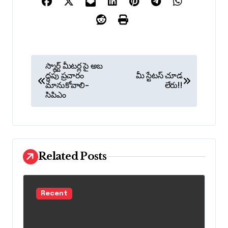
P
స్మార్ట్ మీటర్ల పై అబ
o
ద్ధపు ప్రచారం
మీ స్టేటస్ చూడ
మానుకోవాలి-
లేరు!!
s
సిపిఎం
t
n
a
Related Posts
v
i
g
Recent
a