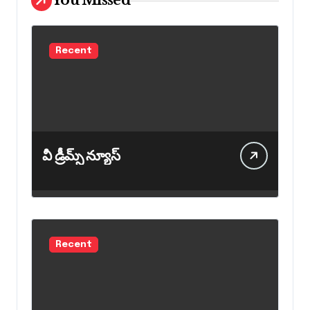
You Missed
Recent
వీ డ్రీమ్స్ న్యూస్
Recent