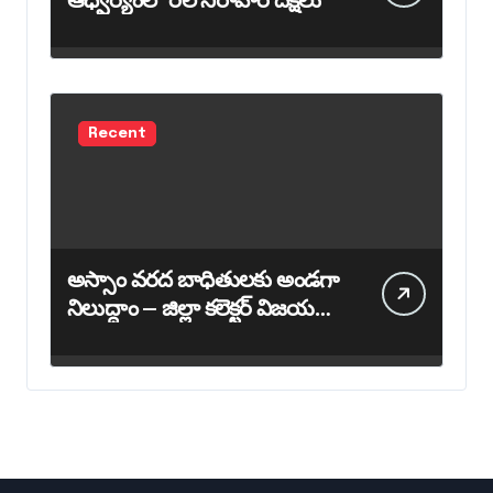
ఆధ్వర్యంలో రిలే నిరాహార దీక్షలు
Recent
అస్సాం వరద బాధితులకు అండగా
నిలుద్దాం – జిల్లా కలెక్టర్ విజయ
కృష్ణన్ పిలుపు