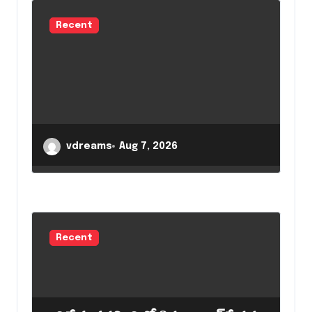
g
Recent
a
t
i
o
n
vdreams
Aug 7, 2026
Recent