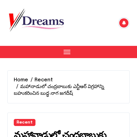
Skip
to
content
Home
Recent
మహానాడులో చంద్రబాబుకు ఎన్టీఆర్ విగ్రహాన్ని
బహుకరించిన బుద్ధ నాగ జగదీష్
Recent
మహానాడులో చంద్రబాబుకు