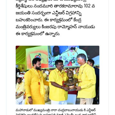
కీర్తిశేషులు నందమూరి తారకరామారావు 102 వ
జయంతి సందర్భంగా ఎన్టీఆర్ విగ్రహాన్ని
బహుకరించారు. ఈ కార్యక్రమంలో కేంద్ర
మంత్రివర్యులు కింజరపు రామ్మోహన్ నాయుడు
ఈ కార్యక్రమంలో ఉన్నారు.
మహానాడులో ముఖ్యమంత్రి నారా చంద్రబాబునాయుడు కి ఎన్టీఆర్