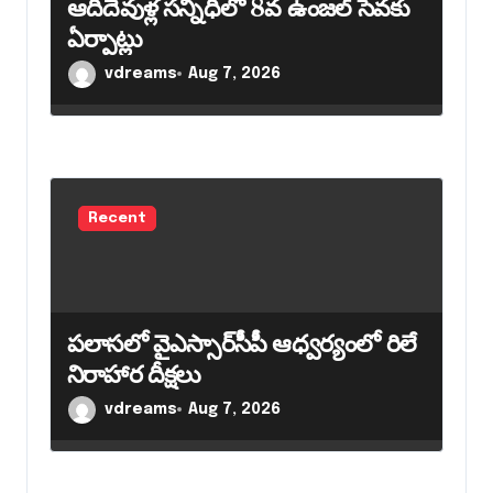
ఆదిదేవుళ్ల సన్నిధిలో 8వ ఉంజల్ సేవకు
ఏర్పాట్లు
vdreams
Aug 7, 2026
Recent
పలాసలో వైఎస్సార్‌సీపీ ఆధ్వర్యంలో రిలే
నిరాహార దీక్షలు
vdreams
Aug 7, 2026