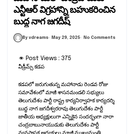
ఎన్టీఆర్ విగ్రహాన్ని బహుకరించిన
బుద్ధ నాగ జగదీష్
By vdreams
May 29, 2025
No Comments
Post Views :
375
వీడ్రీమ్స్ కడప
కడపలో జరుగుతున్న మహానాడు రెండవ రోజు
సమావేశంలో మాజీ శాసనమండలి సభ్యులు
తెలుగుదేశం పార్టీ రాష్ట్ర కార్యనిర్వాహక కార్యదర్శి
బుద్ధ నాగ జగదీశ్వరరావు తెలుగుదేశం పార్టీ
జాతీయ అధ్యక్షులుగా ఎన్నికైన సందర్భంగా నారా
చంద్రబాబునాయుడుకు తెలుగుదేశం పార్టీ
వ్యవస్థాపక అధ్యక్షులు మాజీ ముఖ్యమంత్రి