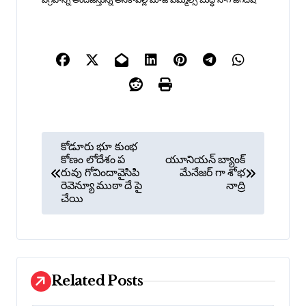
విగ్రహాన్ని అందజేస్తున్న అనకాపల్లి మాజీ ఎమ్మెల్సీ బుద్ధ నాగ జగదీష్
P
కోడూరు భూ కుంభ
o
కోణం లోదేశం ప
యూనియన్ బ్యాంక్
రువు గోవిందావైసిపి
మేనేజర్ గా శోభ
s
రెవెన్యూ ముఠా దే పై
నాద్రి
చేయి
t
n
a
v
Related Posts
i