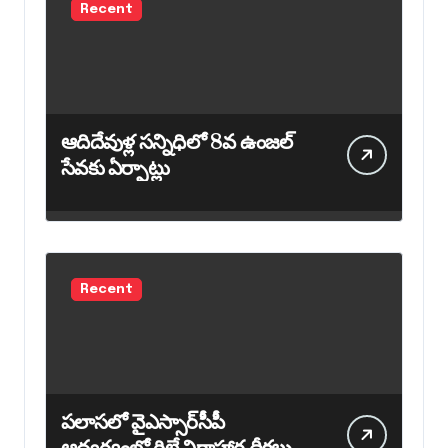
Recent
ఆదిదేవుళ్ల సన్నిధిలో 8వ ఉంజల్
సేవకు ఏర్పాట్లు
Recent
పలాసలో వైఎస్సార్‌సీపీ