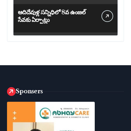
ఆదిదేవుళ్ల సన్నిధిలో 8వ ఉంజల్
సేవకు ఏర్పాట్లు
Sponsers