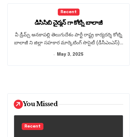
Recent
డిసిసిబి చైర్మన్ గా కోట్ని బాలాజీ
వీ డ్రీమ్స్ అనకాపల్లి తెలుగుదేశం పార్టీ రాష్ట్ర కార్యదర్శి కోట్ని
బాలాజీ ని జిల్లా సహకార మార్కెటింగ్ సొసైటీ (డీసీఎంఎస్)...
May 3, 2025
You Missed
Recent