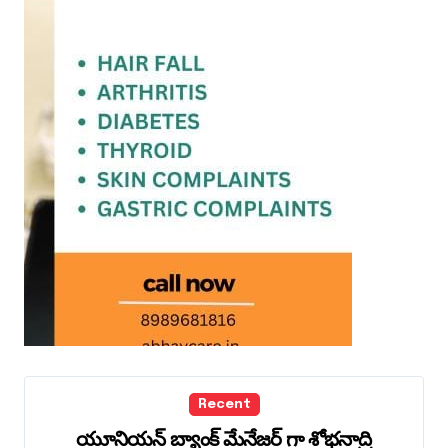
Recent
యూనియన్ బ్యాంక్ మేనేజర్ గా శోభనాద్రి