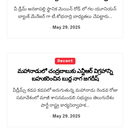
వీ డ్రీమ్ అనకాపల్లి స్థానిక మెయిన్ రోడ్ లో గల యూనియన్
బ్యాంక్ మేనేజర్ గా టీ.శోభనాద్రి బాధ్యతలు చేపట్టారు...
May 29, 2025
Recent
మహానాడులో చంద్రబాబుకు ఎన్టీఆర్ విగ్రహాన్ని
బహుకరించిన బుద్ధ నాగ జగదీష్
వీడ్రీమ్స్ కడప కడపలో జరుగుతున్న మహానాడు రెండవ రోజు
సమావేశంలో మాజీ శాసనమండలి సభ్యులు తెలుగుదేశం
పార్టీ రాష్ట్ర కార్యనిర్వాహక...
May 29, 2025