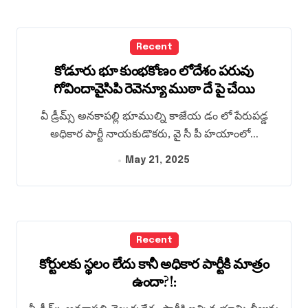
Recent
కోడూరు భూ కుంభకోణం లోదేశం పరువు
గోవిందావైసిపి రెవెన్యూ ముఠా దే పై చేయి
వీ డ్రీమ్స్ అనకాపల్లి భూముల్ని కాజేయ డం లో పేరుపడ్డ
అధికార పార్టీ నాయకుడొకరు, వై సీ పీ హయాంలో...
May 21, 2025
Recent
కోర్టులకు స్థలం లేదు కానీ అధికార పార్టీకి మాత్రం
ఉందా?!: