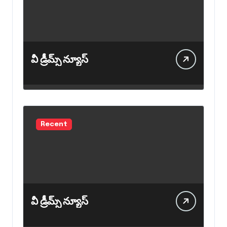
వీ డ్రీమ్స్ న్యూస్
Recent
వీ డ్రీమ్స్ న్యూస్