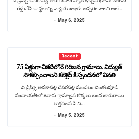
వీ డ్రీమ్స్ అనకాపల్లి తెలుగుదేశం పార్టీకి ఇచ్చిన భూమి లీజును
రద్దుచేసి ఆ స్థలాన్ని న్యాయ శాఖకు అప్పగించాలని ఆల్...
May 6, 2025
Recent
75 ఏళ్లుగా చీకటిలోనే గిరిజన గ్రామాలు. విద్యుత్
సౌకల్పించాలని కలెక్టర్ కి స్పందనలో వినతి
వీ డ్రీమ్స్ అనకాపల్లి దేవరపల్లి మండలం చింతలపూడి
పంచాయతీలో శివారు గ్రామాలైన కోక్కలు బంద జారురాయి
కొత్తవలస పి వి...
May 5, 2025