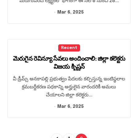
మెరుగుపరిచే లక్ష్యంలో భాగంగా ఈ నెల 8 నుంచి 28...
Mar 6, 2025
Recent
మెరుగైన రెవిన్యూ సేవలు అందించాలి: జిల్లా కలెక్టరు
విజయ కిృష్ణన్
వీ డ్రీమ్స్ అనకాపల్లి ప్రభుత్వం పేదలకు కల్పిస్తున్న ఇంటిస్థలాల
క్రమబద్దీకరణ పధకాన్ని అర్హులైన వారందరికీ అమలు
చేయాలని జిల్లా కలెక్టరు...
Mar 6, 2025