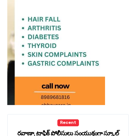
Recent
రవాణా, ట్రాఫిక్ పోలీసులు సంయుక్తంగా స్కూల్