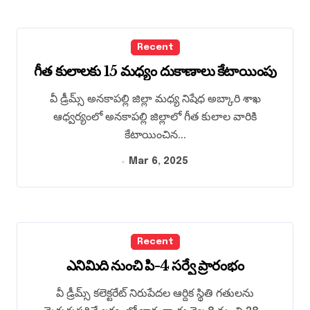
Recent
గీత కులాలకు 15 మధ్యం దుకాణాలు కేటాయింపు
వీ డ్రీమ్స్ అనకాపల్లి జిల్లా మధ్య నిషేధ అబ్కారి శాఖ
ఆధ్వర్యంలో అనకాపల్లి జిల్లాలో గీత కులాల వారికి
కేటాయించిన...
Mar 6, 2025
Recent
ఎనిమిది నుంచి పి-4 సర్వే ప్రారంభం
వీ డ్రీమ్స్ కలెక్టరేట్ నిరుపేదల ఆర్దిక స్థితి గతులను