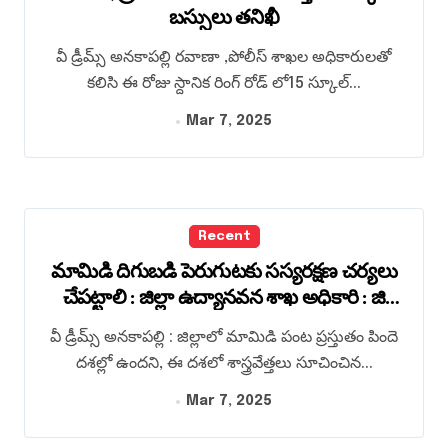
బస్సులు తనిఖీ
వీ డ్రీమ్స్ అనకాపల్లి రవాణా ,పోలీస్‌ శాఖల అధికారులతో
కలిసి ఈ రోజు స్దానిక రింగ్ రోడ్ లో15 స్కూల్...
Mar 7, 2025
Recent
మామిడి దిగుబడి పెరుగుటకు సస్యరక్షణ చర్యలు
చేపట్టాలి : జిల్లా ఉద్యానవన శాఖ అధికారి : జి
ప్రభాకరరావు
వీ డ్రీమ్స్ అనకాపల్లి : జిల్లాలో మామిడి పంట ప్రస్తుతం పిందె
దశల్లో ఉందని, ఈ దశలో శాస్త్రవేత్తలు సూచించిన...
Mar 7, 2025