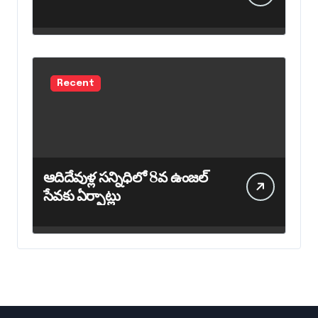
Recent
ఆదిదేవుళ్ల సన్నిధిలో 8వ ఉంజల్
సేవకు ఏర్పాట్లు