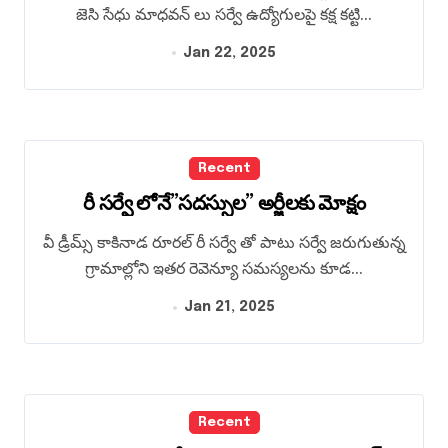
జెసి సేధు మాధవన్ లు సర్వే ఉద్యోగులపై కక్ష కట్టి...
Jan 22, 2025
Recent
రీ సర్వే లోనే”సదస్సుల” అర్జీలకు మోక్షం
వీ డ్రీమ్స్ కాకినాడ రూరల్ రీ సర్వే తో పాటు సర్వే జరుగుతున్న
గ్రామాల్లోని ఇతర రెవెన్యూ సమస్యలను కూడ...
Jan 21, 2025
Recent