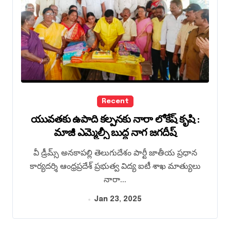
Recent
యువతకు ఉపాది కల్పనకు నారా లోకేష్ కృషి :
మాజీ ఎమ్మెల్సీ బుద్ద నాగ జగదీష్
వీ డ్రీమ్స్ అనకాపల్లి తెలుగుదేశం పార్టీ జాతీయ ప్రధాన
కార్యదర్శి ఆంధ్రప్రదేశ్ ప్రభుత్వ విద్య ఐటీ శాఖ మాత్యులు
నారా...
Jan 23, 2025