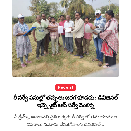
Recent
రీ సర్వే పనుల్లో తప్పులు జరగ కూడదు : డివిజినల్
ఇన్స్పెక్టర్ ఆప్ సర్వే వెంకన్న
వీ డ్రీమ్స్, అనకాపల్లి ప్రతి ఒక్కరు రీ సర్వే లో తమ భూముల
వివరాలు నమోదు చేసుకోవాలని డివిజినల్...