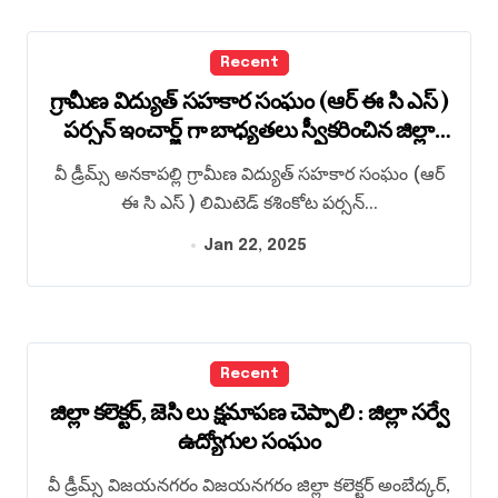
Recent
గ్రామీణ విద్యుత్ సహకార సంఘం (ఆర్ ఈ సి ఎస్ )
పర్సన్ ఇంచార్జ్ గా బాధ్యతలు స్వీకరించిన జిల్లా
కలెక్టర్ విజయ కృష్ణన్
వీ డ్రీమ్స్ అనకాపల్లి గ్రామీణ విద్యుత్ సహకార సంఘం (ఆర్
ఈ సి ఎస్ ) లిమిటెడ్ కశింకోట పర్సన్...
Jan 22, 2025
Recent
జిల్లా కలెక్టర్, జెసి లు క్షమాపణ చెప్పాలి : జిల్లా సర్వే
ఉద్యోగుల సంఘం
వీ డ్రీమ్స్ విజయనగరం విజయనగరం జిల్లా కలెక్టర్ అంబేద్కర్,