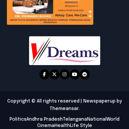
Copyright © All rights reserved
|
Newspaperup
by
Themeansar
.
Politics
Andhra Pradesh
Telangana
National
World
Cinema
Health
Life Style