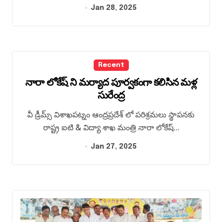
Jan 28, 2025
Recent
నారా లోకేష్ ని మర్యాద పూర్వకంగా కలిసిన మళ్ల
సురేంద్ర
వీ డ్రీమ్స్ విశాఖపట్నం ఆంద్రప్రదేశ్ లో పరిశ్రమలు స్థాపనకు
రాష్ట్ర ఐటి & విద్యా శాఖ మంత్రి నారా లోకేష్...
Jan 27, 2025