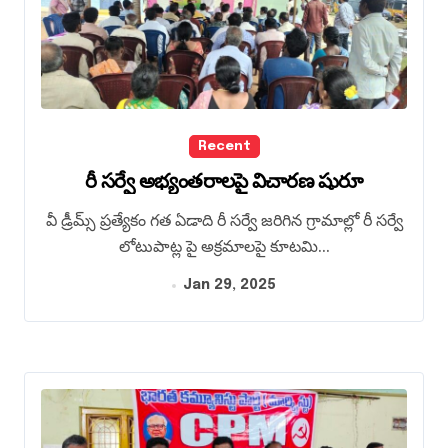
Recent
రీ సర్వే అభ్యంతరాలపై విచారణ షురూ
వీ డ్రీమ్స్ ప్రత్యేకం గత ఏడాది రీ సర్వే జరిగిన గ్రామాల్లో రీ సర్వే
లోటుపాట్ల పై అక్రమాలపై కూటమి...
Jan 29, 2025