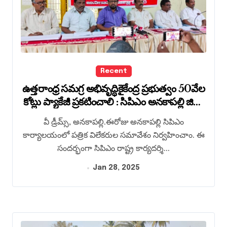
Recent
ఉత్తరాంధ్ర సమగ్ర అభివృద్ధికైకేంద్ర ప్రభుత్వం 50వేల
కోట్లు ప్యాకేజీ ప్రకటించాలి : సిపిఎం అనకాపల్లి జిల్లా
కమిటీ
వీ డ్రీమ్స్, అనకాపల్లి.ఈరోజు అనకాపల్లి సిపిఎం
కార్యాలయంలో పత్రిక విలేకరుల సమావేశం నిర్వహించాం. ఈ
సందర్భంగా సిపిఎం రాష్ట్ర కార్యదర్శి...
Jan 28, 2025