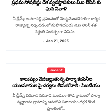
ప్రధమ సోషలిస్టు దేశ వ్వవస్ధాపకులు వి.ఐ లెనిన్‌ కు
ఘన నివాళి
వీ డ్రీమ్స్ అనకాపల్లి ప్రపంచంలో మొట్టమొదటిసారిగా కార్మిక
రాజ్యాన్ని నిర్మించడంలో మహాశయుడు వి.ఐ లెనిన్‌ శత
వర్థంతి సందర్భంగా సిపిఎం...
Jan 21, 2025
Recent
కాలుష్యం వెదజల్లుతున్న ఫార్మా కంపెనీల
యజమానుల పై చర్యలు తీసుకోవాలి : సిఐటియు
వీ డ్రీమ్స్ పరవాడ పరవాడ మండలం తాడి గ్రామంలో ఫార్మా
వ్యర్థాలను గ్రామాన్ని ఆనుకొని శివాలయం దగ్గర కొండ
ప్రాంతంలో...