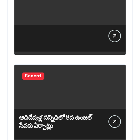
Recent
ఆదిదేవుళ్ల సన్నిధిలో 8వ ఉంజల్
సేవకు ఏర్పాట్లు